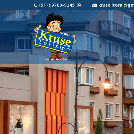
(51) 99780-9245
kruselitoral@g