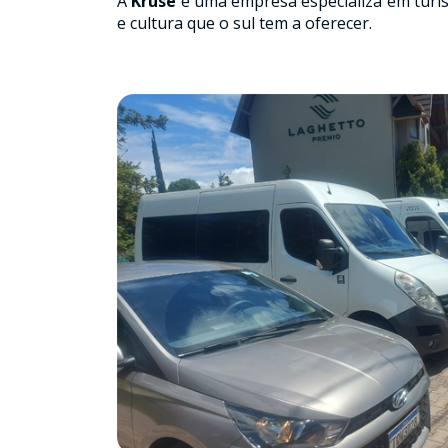
A
Kruse
é uma empresa especializa em turis
e cultura que o sul tem a oferecer.