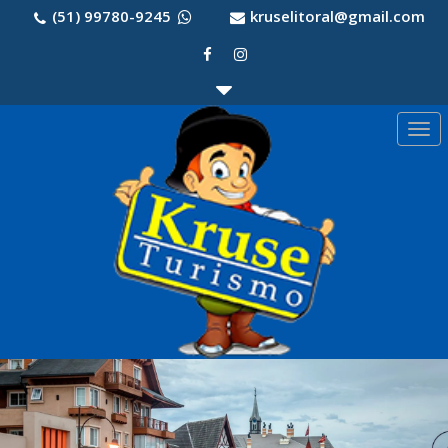
(51) 99780-9245
kruselitoral@gmail.com
Togg
navi